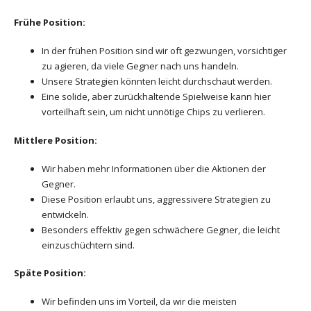
Frühe Position:
In der frühen Position sind wir oft gezwungen, vorsichtiger
zu agieren, da viele Gegner nach uns handeln.
Unsere Strategien könnten leicht durchschaut werden.
Eine solide, aber zurückhaltende Spielweise kann hier
vorteilhaft sein, um nicht unnötige Chips zu verlieren.
Mittlere Position:
Wir haben mehr Informationen über die Aktionen der
Gegner.
Diese Position erlaubt uns, aggressivere Strategien zu
entwickeln.
Besonders effektiv gegen schwächere Gegner, die leicht
einzuschüchtern sind.
Späte Position:
Wir befinden uns im Vorteil, da wir die meisten