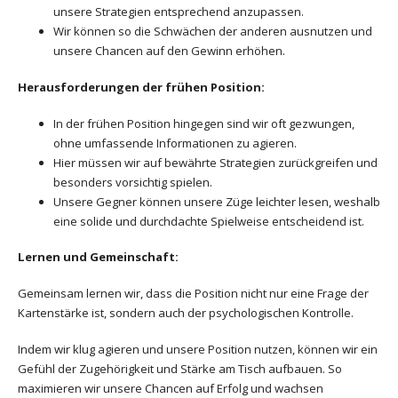
unsere Strategien entsprechend anzupassen.
Wir können so die Schwächen der anderen ausnutzen und
unsere Chancen auf den Gewinn erhöhen.
Herausforderungen der frühen Position:
In der frühen Position hingegen sind wir oft gezwungen,
ohne umfassende Informationen zu agieren.
Hier müssen wir auf bewährte Strategien zurückgreifen und
besonders vorsichtig spielen.
Unsere Gegner können unsere Züge leichter lesen, weshalb
eine solide und durchdachte Spielweise entscheidend ist.
Lernen und Gemeinschaft:
Gemeinsam lernen wir, dass die Position nicht nur eine Frage der
Kartenstärke ist, sondern auch der psychologischen Kontrolle.
Indem wir klug agieren und unsere Position nutzen, können wir ein
Gefühl der Zugehörigkeit und Stärke am Tisch aufbauen. So
maximieren wir unsere Chancen auf Erfolg und wachsen