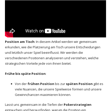
Position am Tisch
: In diesem Artikel werden wir gemeinsam
erkunden, wie die Platzierung am Tisch unsere Entscheidungen
und letztlich unser Spiel beeinflusst. Wir werden die
verschiedenen Positionen analysieren und verstehen, welche
strategischen Vorteile jede von ihnen bietet.
Frühe bis späte Position
:
Von der
frühen Position
bis zur
späten Position
gibt es
viele Nuancen, die unsere Spielweise formen und unsere
Gewinnchancen maximieren können.
Lasst uns gemeinsam in die Tiefen der
Pokerstrategien
eintauchen und herausfinden, warum die Position ein