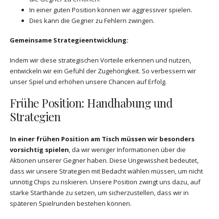
In einer guten Position können wir aggressiver spielen.
Dies kann die Gegner zu Fehlern zwingen.
Gemeinsame Strategieentwicklung:
Indem wir diese strategischen Vorteile erkennen und nutzen,
entwickeln wir ein Gefühl der Zugehörigkeit. So verbessern wir
unser Spiel und erhöhen unsere Chancen auf Erfolg.
Frühe Position: Handhabung und
Strategien
In einer frühen Position am Tisch müssen wir besonders
vorsichtig spielen
, da wir weniger Informationen über die
Aktionen unserer Gegner haben. Diese Ungewissheit bedeutet,
dass wir unsere Strategien mit Bedacht wählen müssen, um nicht
unnötig Chips zu riskieren. Unsere Position zwingt uns dazu, auf
starke Starthände zu setzen, um sicherzustellen, dass wir in
späteren Spielrunden bestehen können.