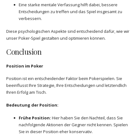
Eine starke mentale Verfassung hilft dabei, bessere
Entscheidungen zu treffen und das Spiel insgesamt zu
verbessern.
Diese psychologischen Aspekte sind entscheidend dafür, wie wir
unser Poker-Spiel gestalten und optimieren können.
Conclusion
Position im Poker
Position ist ein entscheidender Faktor beim Pokerspielen. Sie
beeinflusst Ihre Strategie, Ihre Entscheidungen und letztendlich
Ihren Erfolg am Tisch.
Bedeutung der Position:
Frühe Position:
Hier haben Sie den Nachteil, dass Sie
nachfolgende Aktionen der Gegner nicht kennen. Spielen
Sie in dieser Position eher konservativ.