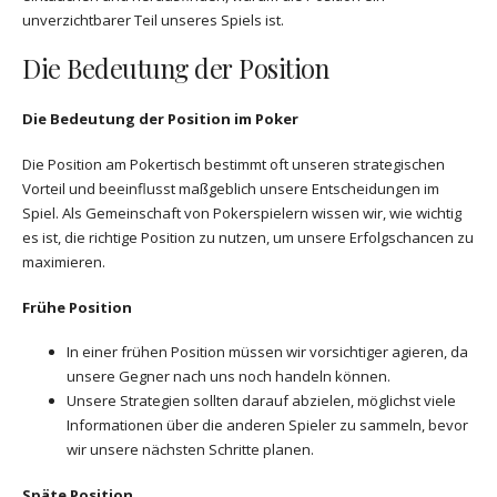
unverzichtbarer Teil unseres Spiels ist.
Die Bedeutung der Position
Die Bedeutung der Position im Poker
Die Position am Pokertisch bestimmt oft unseren strategischen
Vorteil und beeinflusst maßgeblich unsere Entscheidungen im
Spiel. Als Gemeinschaft von Pokerspielern wissen wir, wie wichtig
es ist, die richtige Position zu nutzen, um unsere Erfolgschancen zu
maximieren.
Frühe Position
In einer frühen Position müssen wir vorsichtiger agieren, da
unsere Gegner nach uns noch handeln können.
Unsere Strategien sollten darauf abzielen, möglichst viele
Informationen über die anderen Spieler zu sammeln, bevor
wir unsere nächsten Schritte planen.
Späte Position