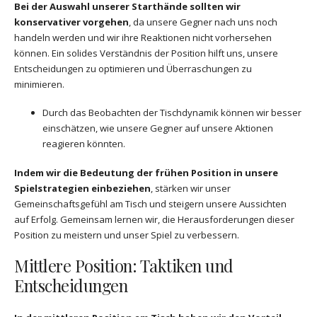
Bei der Auswahl unserer Starthände sollten wir
konservativer vorgehen
, da unsere Gegner nach uns noch
handeln werden und wir ihre Reaktionen nicht vorhersehen
können. Ein solides Verständnis der Position hilft uns, unsere
Entscheidungen zu optimieren und Überraschungen zu
minimieren.
Durch das Beobachten der Tischdynamik können wir besser
einschätzen, wie unsere Gegner auf unsere Aktionen
reagieren könnten.
Indem wir die Bedeutung der frühen Position in unsere
Spielstrategien einbeziehen
, stärken wir unser
Gemeinschaftsgefühl am Tisch und steigern unsere Aussichten
auf Erfolg. Gemeinsam lernen wir, die Herausforderungen dieser
Position zu meistern und unser Spiel zu verbessern.
Mittlere Position: Taktiken und
Entscheidungen