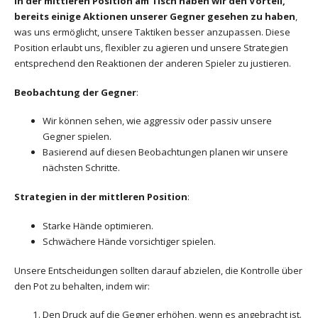
In der mittleren Position am Tisch haben wir den Vorteil,
bereits einige Aktionen unserer Gegner gesehen zu haben
,
was uns ermöglicht, unsere Taktiken besser anzupassen. Diese
Position erlaubt uns, flexibler zu agieren und unsere Strategien
entsprechend den Reaktionen der anderen Spieler zu justieren.
Beobachtung der Gegner
:
Wir können sehen, wie aggressiv oder passiv unsere
Gegner spielen.
Basierend auf diesen Beobachtungen planen wir unsere
nächsten Schritte.
Strategien in der mittleren Position
:
Starke Hände optimieren.
Schwächere Hände vorsichtiger spielen.
Unsere Entscheidungen sollten darauf abzielen, die Kontrolle über
den Pot zu behalten, indem wir:
Den Druck auf die Gegner erhöhen, wenn es angebracht ist.