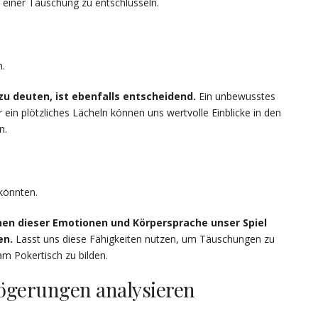
r einer Täuschung zu entschlüsseln.
n.
zu deuten, ist ebenfalls entscheidend.
Ein unbewusstes
 ein plötzliches Lächeln können uns wertvolle Einblicke in den
n.
könnten.
en dieser Emotionen und Körpersprache unser Spiel
en.
Lasst uns diese Fähigkeiten nutzen, um Täuschungen zu
m Pokertisch zu bilden.
ögerungen analysieren