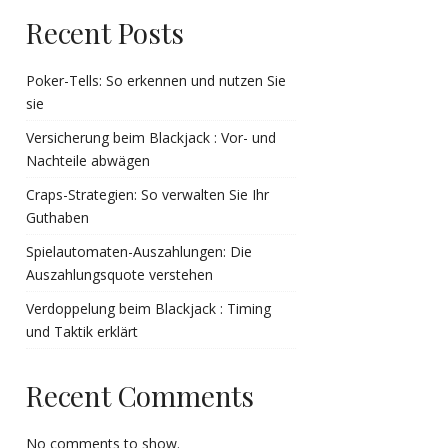
Recent Posts
Poker-Tells: So erkennen und nutzen Sie
sie
Versicherung beim Blackjack : Vor- und
Nachteile abwägen
Craps-Strategien: So verwalten Sie Ihr
Guthaben
Spielautomaten-Auszahlungen: Die
Auszahlungsquote verstehen
Verdoppelung beim Blackjack : Timing
und Taktik erklärt
Recent Comments
No comments to show.