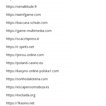
https://simaltitude.fr
https://wimfgame.com
https://baccara-schule.com
https://game-multimedia.com
https://scacchipress.it
https://r-spirits.net
https://jinrou-online.com
https://poland-casino.eu
https://kasyno-online-polska1.com
https://sonhodaloteria.com
https://escaperoomsibiza.es
https://excluida.org
https://7kasino.net