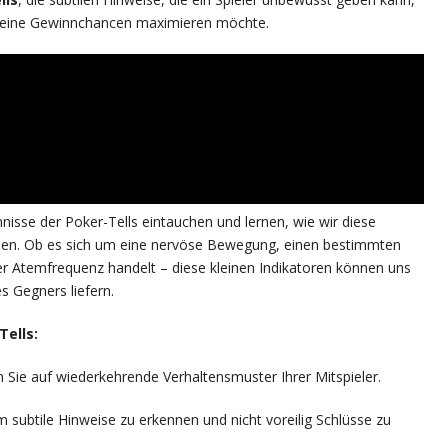
 seine Gewinnchancen maximieren möchte.
mnisse der Poker-Tells eintauchen und lernen, wie wir diese
nen. Ob es sich um eine nervöse Bewegung, einen bestimmten
er Atemfrequenz handelt – diese kleinen Indikatoren können uns
s Gegners liefern.
Tells:
 Sie auf wiederkehrende Verhaltensmuster Ihrer Mitspieler.
 subtile Hinweise zu erkennen und nicht voreilig Schlüsse zu