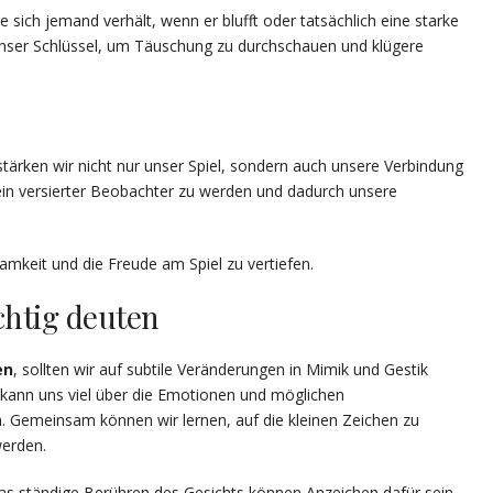
sich jemand verhält, wenn er blufft oder tatsächlich eine starke
unser Schlüssel, um Täuschung zu durchschauen und klügere
ärken wir nicht nur unser Spiel, sondern auch unsere Verbindung
 ein versierter Beobachter zu werden und dadurch unsere
amkeit und die Freude am Spiel zu vertiefen.
chtig deuten
en
, sollten wir auf subtile Veränderungen in Mimik und Gestik
 kann uns viel über die Emotionen und möglichen
 Gemeinsam können wir lernen, auf die kleinen Zeichen zu
werden.
s ständige Berühren des Gesichts können Anzeichen dafür sein,