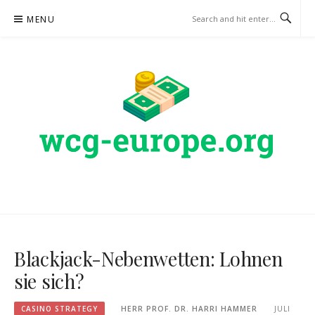
Skip
MENU
to
content
WCG-EUROPE.ORG – CASINO
STRATEGY
Blackjack-Nebenwetten: Lohnen
sie sich?
CASINO STRATEGY
HERR PROF. DR. HARRI HAMMER
JULI