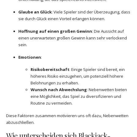
Glaube an Glück
: Viele Spieler sind der Überzeugung, dass
sie durch Glück einen Vorteil erlangen können.
Hoffnung auf einen großen Gewinn
: Die Aussicht auf
einen unerwarteten großen Gewinn kann sehr verlockend
sein.
Emotionen
:
Risikobereitschaft
: Einige Spieler sind bereit, ein
höheres Risiko einzugehen, um potenziell höhere
Belohnungen zu erhalten.
Wunsch nach Abwechslung
: Nebenwetten bieten
eine Möglichkeit, das Spiel zu diversifizieren und
Routine zu vermeiden.
Diese Faktoren zusammen motivieren uns oft dazu, Nebenwetten
abzuschließen.
Wie unterscheiden sich Blackjack-