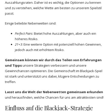
Auszahlungsraten. Daher ist es wichtig, die Optionen zu kennen
und zu verstehen, welche Wette am besten zu unserem Spielstil
passt.
Einige beliebte Nebenwetten sind:
Perfect Pairs
: Bietet hohe Auszahlungen, aber auch ein
höheres Risiko.
21+3
: Eine weitere Option mit potenziell hohen Gewinnen,
jedoch auch mit erhöhtem Risiko.
Gemeinsam können wir durch das Teilen von Erfahrungen
und Tipps
unsere Strategien verbessern und unsere
Gewinnchancen optimieren. Die Gemeinschaft im Blackjack-Spiel
ist stark und unterstützt uns dabei, klügere Entscheidungen zu
treffen.
Lasst uns die Welt der Nebenwetten gemeinsam erkunden
und herausfinden, welche Chancen für uns am attraktivsten sind!
Einfluss auf die Blackjack-Strategie