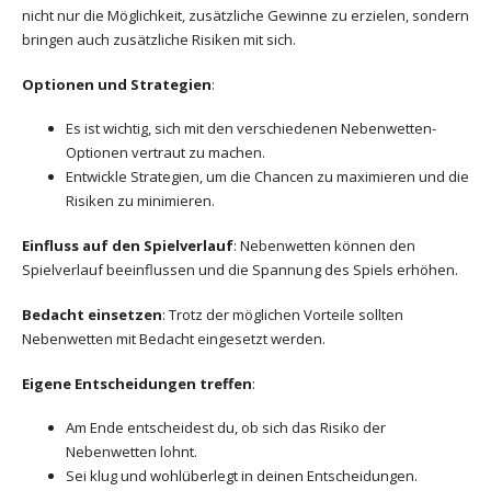
nicht nur die Möglichkeit, zusätzliche Gewinne zu erzielen, sondern
bringen auch zusätzliche Risiken mit sich.
Optionen und Strategien
:
Es ist wichtig, sich mit den verschiedenen Nebenwetten-
Optionen vertraut zu machen.
Entwickle Strategien, um die Chancen zu maximieren und die
Risiken zu minimieren.
Einfluss auf den Spielverlauf
: Nebenwetten können den
Spielverlauf beeinflussen und die Spannung des Spiels erhöhen.
Bedacht einsetzen
: Trotz der möglichen Vorteile sollten
Nebenwetten mit Bedacht eingesetzt werden.
Eigene Entscheidungen treffen
:
Am Ende entscheidest du, ob sich das Risiko der
Nebenwetten lohnt.
Sei klug und wohlüberlegt in deinen Entscheidungen.