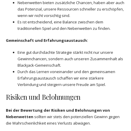
Nebenwetten bieten zusätzliche Chancen, haben aber auch
das Potenzial, unsere Ressourcen schneller zu erschöpfen,
wenn wir nicht vorsichtig sind.
Es ist entscheidend, eine Balance zwischen dem
traditionellen Spiel und den Nebenwetten zu finden.
Gemeinschaft und Erfahrungsaustausch:
Eine gut durchdachte Strategie stärkt nicht nur unsere
Gewinnchancen, sondern auch unseren Zusammenhalt als
Blackjack-Gemeinschaft.
Durch das Lernen voneinander und den gemeinsamen
Erfahrungsaustausch schaffen wir eine stärkere
Verbindung und steigern unsere Freude am Spiel.
Risiken und Belohnungen
Bei der Bewertung der Risiken und Belohnungen von
Nebenwetten
sollten wir stets den potenziellen Gewinn gegen
die Wahrscheinlichkeit eines Verlusts abwägen.