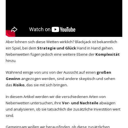
Aber lohnen sich diese Wetten wirklich? Blackjack ist bekanntlich
ein Spiel, bei dem
Strategie und Glück
Hand in Hand gehen.
Nebenwetten fügen jedoch eine weitere Ebene der
Komplexität
hinzu.
Während einige von uns von der Aussicht auf einen
großen
Gewinn
angezogen werden, sind andere skeptisch und sehen
das
Risiko
, das sie mit sich bringen.
In diesem Artikel werden wir die verschiedenen Arten von
Nebenwetten untersuchen, ihre
Vor- und Nachteile
abwägen
und analysieren, ob sie tatsächlich die zusätzliche Investition wert
sind.
Gemeinsam wollen wir herausfinden, ob diese zusätzlichen