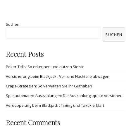
Suchen
SUCHEN
Recent Posts
Poker-Tells: So erkennen und nutzen Sie sie
Versicherung beim Blackjack : Vor- und Nachteile abwägen
Craps-Strategien: So verwalten Sie Ihr Guthaben
Spielautomaten-Auszahlungen: Die Auszahlungsquote verstehen
Verdoppelung beim Blackjack : Timing und Taktik erklärt
Recent Comments