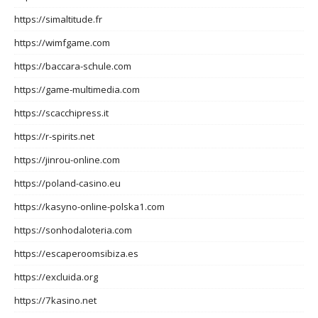
https://simaltitude.fr
https://wimfgame.com
https://baccara-schule.com
https://game-multimedia.com
https://scacchipress.it
https://r-spirits.net
https://jinrou-online.com
https://poland-casino.eu
https://kasyno-online-polska1.com
https://sonhodaloteria.com
https://escaperoomsibiza.es
https://excluida.org
https://7kasino.net