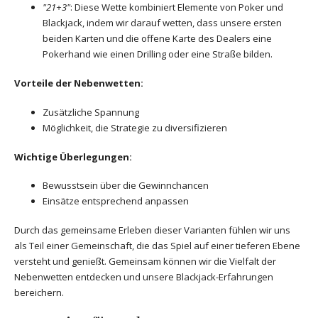
"21+3"
: Diese Wette kombiniert Elemente von Poker und
Blackjack, indem wir darauf wetten, dass unsere ersten
beiden Karten und die offene Karte des Dealers eine
Pokerhand wie einen Drilling oder eine Straße bilden.
Vorteile der Nebenwetten:
Zusätzliche Spannung
Möglichkeit, die Strategie zu diversifizieren
Wichtige Überlegungen:
Bewusstsein über die Gewinnchancen
Einsätze entsprechend anpassen
Durch das gemeinsame Erleben dieser Varianten fühlen wir uns
als Teil einer Gemeinschaft, die das Spiel auf einer tieferen Ebene
versteht und genießt. Gemeinsam können wir die Vielfalt der
Nebenwetten entdecken und unsere Blackjack-Erfahrungen
bereichern.