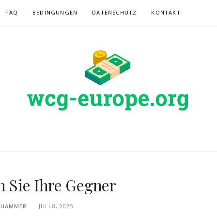
FAQ
BEDINGUNGEN
DATENSCHUTZ
KONTAKT
.ORG – CASINO S
n Sie Ihre Gegner
I HAMMER
JULI 8, 2025