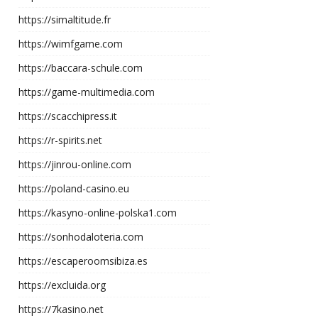
https://simaltitude.fr
https://wimfgame.com
https://baccara-schule.com
https://game-multimedia.com
https://scacchipress.it
https://r-spirits.net
https://jinrou-online.com
https://poland-casino.eu
https://kasyno-online-polska1.com
https://sonhodaloteria.com
https://escaperoomsibiza.es
https://excluida.org
https://7kasino.net