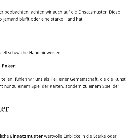
r beobachten, achten wir auch auf die Einsatzmuster. Diese
 jemand blufft oder eine starke Hand hat.
iell schwache Hand hinweisen.
 Poker
:
ilen, fühlen wir uns als Teil einer Gemeinschaft, die die Kunst
ht nur zu einem Spiel der Karten, sondern zu einem Spiel der
ter
dliche
Einsatzmuster
wertvolle Einblicke in die Stärke oder