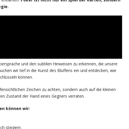
egie.
persprache und den subtilen Hinweisen zu erkennen, die unsere
hen wir tief in die Kunst des Bluffens ein und entdecken, wie
chlüsseln können.
ffensichtlichen Zeichen zu achten, sondern auch auf die kleinen
ren Zustand der Hand eines Gegners verraten.
en können wir:
ch steigern