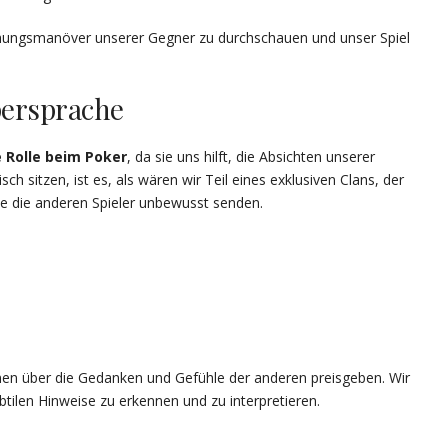
hungsmanöver unserer Gegner zu durchschauen und unser Spiel
persprache
 Rolle beim Poker
, da sie uns hilft, die Absichten unserer
 sitzen, ist es, als wären wir Teil eines exklusiven Clans, der
ie die anderen Spieler unbewusst senden.
en über die Gedanken und Gefühle der anderen preisgeben. Wir
tilen Hinweise zu erkennen und zu interpretieren.