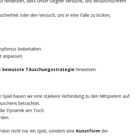
uf hindeuten, dass unser Gegner versucht, uns einzuschüchtern
cherheit oder den Versuch, uns in eine Falle zu locken,
hythmus beibehalten.
t anpassen.
ne
bewusste Täuschungsstrategie
hinweisen.
Spiel bauen wir eine stärkere Verbindung zu den Mitspielern auf.
äuschens betrachtet.
 die Dynamik am Tisch.
rden.
Poker nicht nur ein Spiel, sondern eine
Kunstform
der