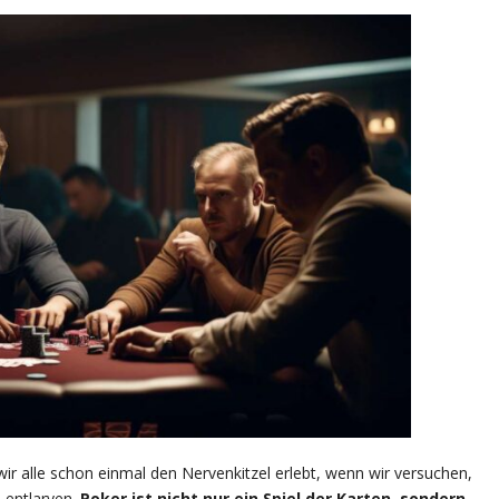
ir alle schon einmal den Nervenkitzel erlebt, wenn wir versuchen,
u entlarven.
Poker ist nicht nur ein Spiel der Karten, sondern