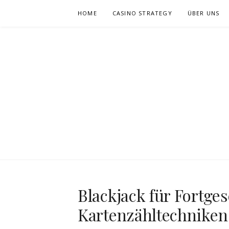
Skip
HOME
CASINO STRATEGY
ÜBER UNS
to
content
WCG-EUROPE
Blackjack für Fortges
Kartenzähltechniken 