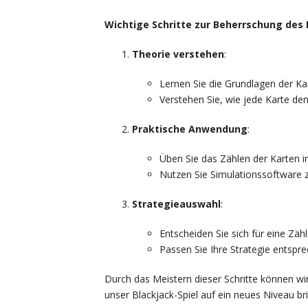
Wichtige Schritte zur Beherrschung des 
Theorie verstehen
:
Lernen Sie die Grundlagen der K
Verstehen Sie, wie jede Karte den
Praktische Anwendung
:
Üben Sie das Zählen der Karten i
Nutzen Sie Simulationssoftware z
Strategieauswahl
:
Entscheiden Sie sich für eine Zähl
Passen Sie Ihre Strategie entspr
Durch das Meistern dieser Schritte können w
unser Blackjack-Spiel auf ein neues Niveau br