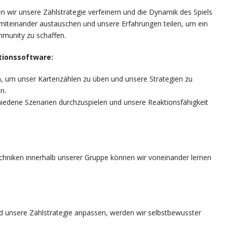
en wir unsere Zählstrategie verfeinern und die Dynamik des Spiels
s miteinander austauschen und unsere Erfahrungen teilen, um ein
mmunity zu schaffen.
tionssoftware:
, um unser Kartenzählen zu üben und unsere Strategien zu
n.
hiedene Szenarien durchzuspielen und unsere Reaktionsfähigkeit
hniken innerhalb unserer Gruppe können wir voneinander lernen
d unsere Zählstrategie anpassen, werden wir selbstbewusster