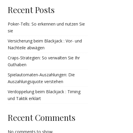
Recent Posts
Poker-Tells: So erkennen und nutzen Sie
sie
Versicherung beim Blackjack : Vor- und
Nachteile abwägen
Craps-Strategien: So verwalten Sie Ihr
Guthaben
Spielautomaten-Auszahlungen: Die
Auszahlungsquote verstehen
Verdoppelung beim Blackjack : Timing
und Taktik erklärt
Recent Comments
No comments to show.