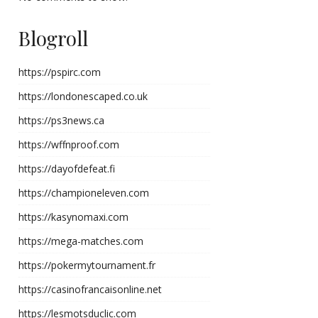
Blogroll
https://pspirc.com
https://londonescaped.co.uk
https://ps3news.ca
https://wffnproof.com
https://dayofdefeat.fi
https://championeleven.com
https://kasynomaxi.com
https://mega-matches.com
https://pokermytournament.fr
https://casinofrancaisonline.net
https://lesmotsduclic.com