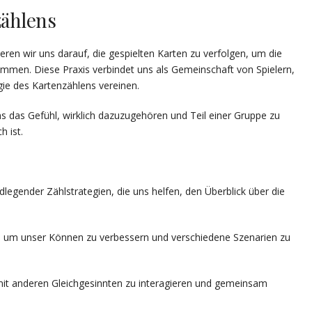
ählens
eren wir uns darauf, die gespielten Karten zu verfolgen, um die
timmen. Diese Praxis verbindet uns als Gemeinschaft von Spielern,
egie des Kartenzählens vereinen.
ns das Gefühl, wirklich dazuzugehören und Teil einer Gruppe zu
h ist.
legender Zählstrategien, die uns helfen, den Überblick über die
e, um unser Können zu verbessern und verschiedene Szenarien zu
mit anderen Gleichgesinnten zu interagieren und gemeinsam