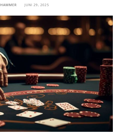
I HAMMER
JUNI 29, 2025